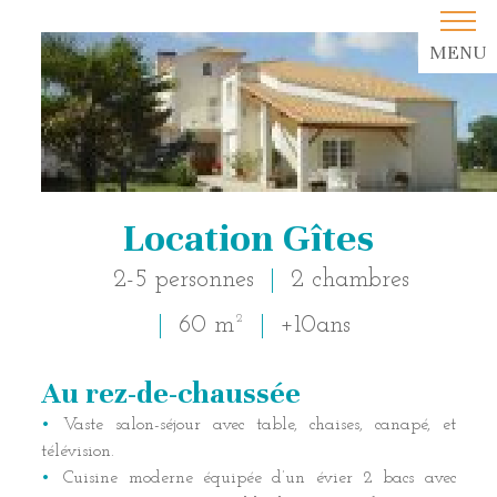
MENU
Location Gîtes
2-5 personnes
2 chambres
60 m²
+10ans
Au rez-de-chaussée
Description hébergement
Vaste salon-séjour avec table, chaises, canapé, et
télévision.
Cuisine moderne équipée d’un évier 2 bacs avec