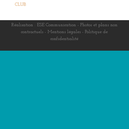
Réalisation :
ESE Communication
- Photos et plans non
contractuels -
Mentions légales
-
Politique de
confidentialité