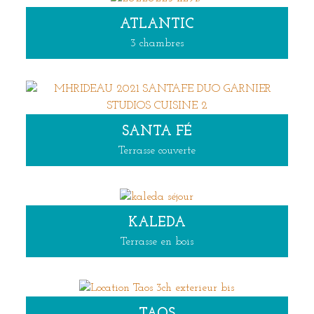
ATLANTIC
3 chambres
SANTA FÉ
Terrasse couverte
KALEDA
Terrasse en bois
TAOS