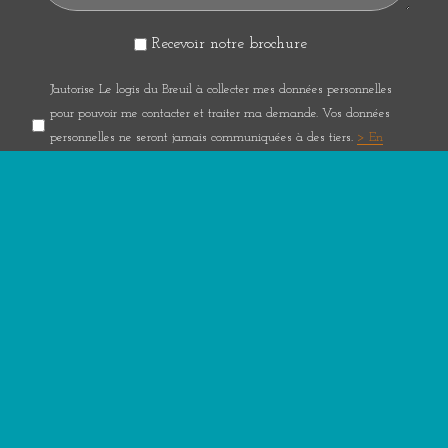
Recevoir notre brochure
J'autorise Le logis du Breuil à collecter mes données personnelles
pour pouvoir me contacter et traiter ma demande. Vos données
personnelles ne seront jamais communiquées à des tiers.
> En
savoir plus
ENVOYER
Les informations recueillies à partir de ce formulaire sont enregistrées
et transmises à un contact chez Le logis du Breuil chargé du
traitement de votre message. Vous disposez d'un droit d'accès, de
rectification et d'opposition aux données vous concernant, que vous
pouvez exercer en nous contactant.
> En savoir plus