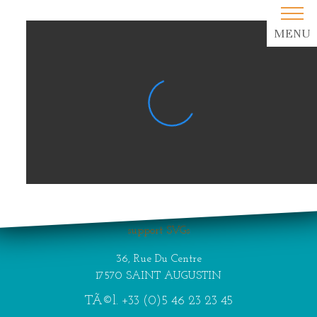
MENU
Your browser does not
support SVGs
36, Rue Du Centre
17570 SAINT AUGUSTIN
TÃ©l.
+33 (0)5 46 23 23 45