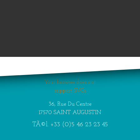
Your browser does not
support SVGs
36, Rue Du Centre
17570 SAINT AUGUSTIN
TÃ©l.
+33 (0)5 46 23 23 45