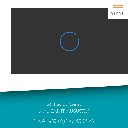
MENU
Your browser does not
support SVGs
36, Rue Du Centre
17570 SAINT AUGUSTIN
TÃ©l.
+33 (0)5 46 23 23 45